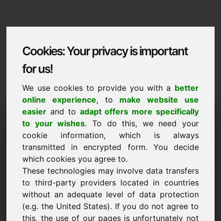
Cookies: Your privacy is important
for us!
We use cookies to provide you with a
better
online experience
, to
make website use
Domaininformation
easier
and to
adapt offers more specifically
to your wishes
. To do this, we need your
Domaininformation | Magyar
cookie information, which is always
transmitted in encrypted form. You decide
Kedvezmenyes ar: 1.500,00 Euro (AFA
nelkul)
which cookies you agree to.
These technologies may involve data transfers
ÚJ
to third-party providers located in countries
Vonzó domain-alternatívák közvetlenül a Find-Your-
without an adequate level of data protection
Domain.eu oldalon
felfedezés ->
(e.g. the United States). If you do not agree to
this, the use of our pages is unfortunately not