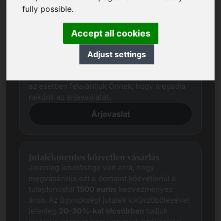
fully possible.
Árjavaslat
Kiterjedt kutatással mindig megpróbáljuk
Accept all cookies
meghatározni az egyes domainek
tisztességes piaci árát.
Adjust settings
Ettől függetlenül az érdekelt felek árelvárásai
gyakran eltérnek az eladó elvárásaitól. Ebben
az esetben felajánljuk Önnek, hogy megadja
nekünk az árjavaslatát.
Árjavaslat
Jutalékmentes közvetlen vásárlás
Jelenleg lehetősége van arra, hogy
megvásárolja ezt a domaint közvetlenül a
tulajdonostól
1500 eurós
kedvezményes
áron. Az ügynökségi jutalék kiküszöbölésével
jelenleg
20-30%-kal olcsóbban
tudjuk