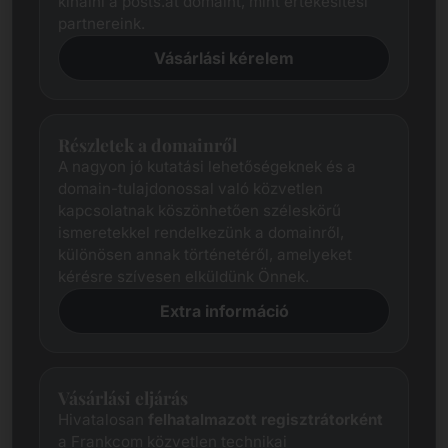
kínálni a posts.at domaint, mint értékesítési
partnereink.
Vásárlási kérelem
Részletek a domainről
A nagyon jó kutatási lehetőségeknek és a
domain-tulajdonossal való közvetlen
kapcsolatnak köszönhetően széleskörű
ismeretekkel rendelkezünk a domainről,
különösen annak történetéről, amelyeket
kérésre szívesen elküldünk Önnek.
Extra információ
Vásárlási eljárás
Hivatalosan
felhatalmazott regisztrátorként
a Frankcom közvetlen technikai